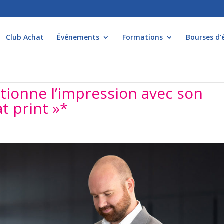
Club Achat
Événements
Formations
Bourses d’
tionne l’impression avec son
at print »*