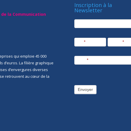
Inscription à la
Newsletter
t de la Communication
newsletter
Société
Nom
*
Prénom
*
eprises qui emploie 45 000
E-mail
*
rds d’euros. La filière graphique
rises d’envergures diverses
i se retrouvent au cœur de la
Envoyer