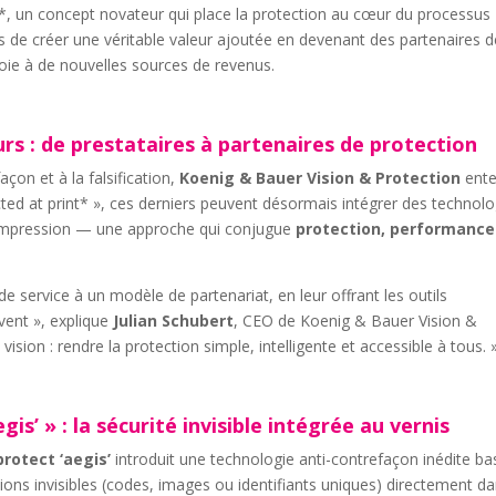
, un concept novateur qui place la protection au cœur du processus
s de créer une véritable valeur ajoutée en devenant des partenaires d
voie à de nouvelles sources de revenus.
rs : de prestataires à partenaires de protection
çon et à la falsification,
Koenig & Bauer Vision & Protection
ent
cted at print* », ces derniers peuvent désormais intégrer des technolo
d’impression — une approche qui conjugue
protection, performance
e service à un modèle de partenariat, en leur offrant les outils
vent », explique
Julian Schubert
, CEO de Koenig & Bauer Vision &
 vision : rendre la protection simple, intelligente et accessible à tous. 
s’ » : la sécurité invisible intégrée au vernis
protect ‘aegis’
introduit une technologie anti-contrefaçon inédite b
tions invisibles (codes, images ou identifiants uniques) directement da