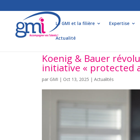
Le GMI et la filière
Expertise
Actualité
Koenig & Bauer révolu
initiative « protected 
par
GMI
|
Oct 13, 2025
|
Actualités