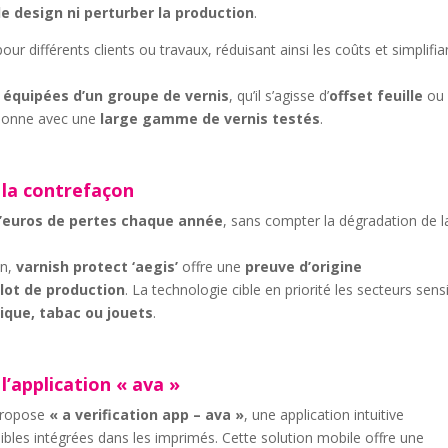
le design ni perturber la production
.
our différents clients ou travaux, réduisant ainsi les coûts et simplifia
 équipées d’un groupe de vernis
, qu’il s’agisse d’
offset feuille
ou
tionne avec une
large gamme de vernis testés
.
 la contrefaçon
d’euros de pertes chaque année
, sans compter la dégradation de l
on,
varnish protect ‘aegis’
offre une
preuve d’origine
 lot de production
. La technologie cible en priorité les secteurs sens
ique, tabac ou jouets
.
l’application « ava »
ropose
« a verification app – ava »
, une application intuitive
isibles intégrées dans les imprimés. Cette solution mobile offre une