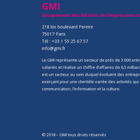
GMI
Groupement des Métiers de l’Impression e
218 bis boulevard Pereire
75017 Paris
Tél : +33 1 55 25 67 57
info@gmi.fr
Le GMI représente un secteur de près de 3 000 entr
salariés et réalise un chiffre d’affaires de 6,5 millia
est un secteur au sein duquel évoluent des entrep
exerçant pour une clientèle variée des activités qu
communication, l’information et la culture.
© 2018 – GMI tous droits réservés