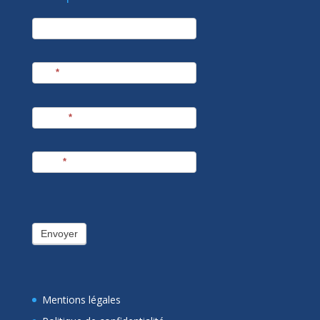
newsletter
Société
Nom
*
Prénom
*
E-mail
*
Envoyer
Mentions légales