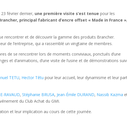
 23 février dernier,
une première visite s’est tenue
pour les
Brancher, principal fabricant d’encre offset « Made in France »
se rencontrer et de découvrir la gamme des produits Brancher.
eur de l’entreprise, qui a rassemblé un vingtaine de membres.
res de se rencontrer lors de moments conviviaux, ponctués d’une
ges et d’animations, d’une visite de l’usine et de démonstrations suiv
nuel TETU
,
Hector Têtu
pour leur accueil, leur dynamisme et leur pa
RE-RAVAUD
,
Stéphanie BRUSA
,
Jean-Émile DURAND
,
Nassib Kazma
e
événement du Club Achat du GMI.
pation et leur implication au cours de cette journée.