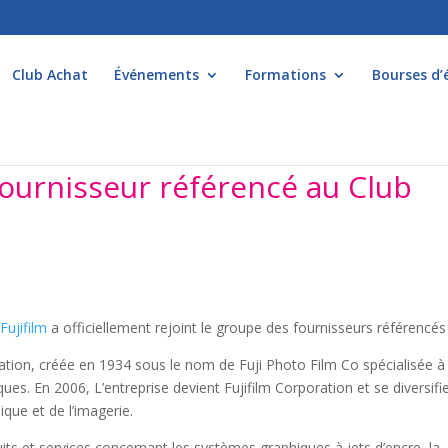
Club Achat
Événements
Formations
Bourses d’
fournisseur référencé au Club
,
Fujifilm
a officiellement rejoint le groupe des fournisseurs référencés 
rmation, créée en 1934 sous le nom de Fuji Photo Film Co spécialisée à
ques. En 2006, L’entreprise devient Fujifilm Corporation et se diversifi
ique et de l’imagerie.
ts et services concernant les systèmes graphiques à jets d’encre, la