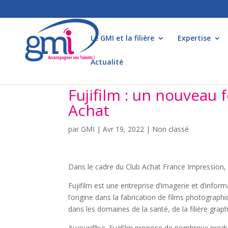
Le GMI et la filière
Expertise
Actualité
Fujifilm : un nouveau 
Achat
par
GMI
|
Avr 19, 2022
|
Non classé
Dans le cadre du Club Achat France Impression
Fujifilm est une entreprise d’imagerie et d’info
l’origine dans la fabrication de films photographi
dans les domaines de la santé, de la filière graph
Aujourd’hui, Fujifilm propose de nombreux produi