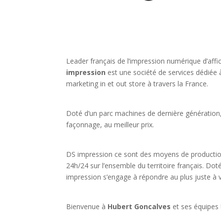
Leader fran
çais de l
’
impression numérique d
’
affi
impression
est une société de services dédiée à 
marketing in et out store à travers la France.
Doté d
’
un parc machines de derni
è
re génération
façonnage, au meilleur prix.
DS impression ce sont des moyens de production
24h/24 sur l’ensemble du territoire français. Dot
impression s’engage à répondre au plus juste à 
Bienvenue à
Hubert Goncalves
et ses équipes