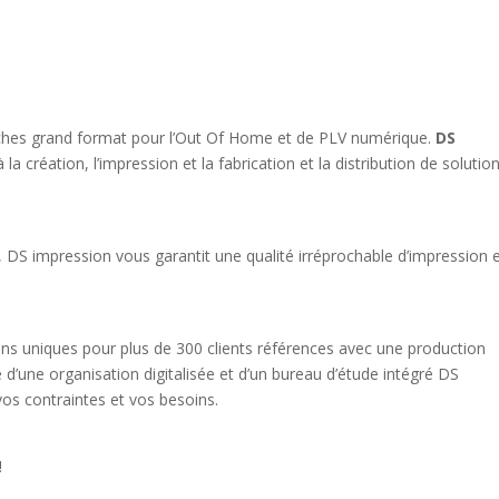
ches grand format pour l
’
Out Of Home et de PLV numérique.
DS
la création, l
’
impression et la fabrication et la distribution de solutio
, DS impression vous garantit une qualité irréprochable d
’
impression 
s uniques pour plus de 300 clients références avec une production
é d’une organisation digitalisée et d’un bureau d’étude intégré DS
vos contraintes et vos besoins.
!