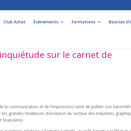
Club Achat
Événements
Formations
Bourses d’
 inquiétude sur le carnet de
de la communication et de l’impression) vient de publier son baromèt
nt les grandes tendances d’évolution du secteur des industries graphiq
 financières.
questions relatives à l’activité partielle, au prêt garanti par l’Etat et 