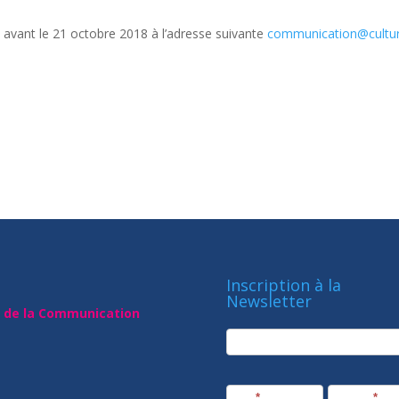
e avant le 21 octobre 2018 à l’adresse suivante
communication@cultu
Inscription à la
Newsletter
t de la Communication
newsletter
Société
Nom
*
Prénom
*