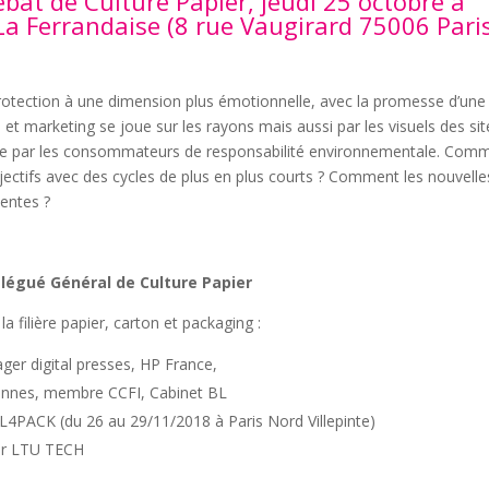
ébat de Culture Papier, jeudi 25 octobre à
La Ferrandaise (8 rue Vaugirard 75006 Paris
protection à une dimension plus émotionnelle, avec la promesse d’une
e et marketing se joue sur les rayons mais aussi par les visuels des sit
ue par les consommateurs de responsabilité environnementale. Com
bjectifs avec des cycles de plus en plus courts ? Comment les nouvelle
tentes ?
élégué Général de Culture Papier
a filière papier, carton et packaging :
er digital presses, HP France,
tiennes, membre CCFI, Cabinet BL
ALL4PACK (du 26 au 29/11/2018 à Paris Nord Villepinte)
er LTU TECH