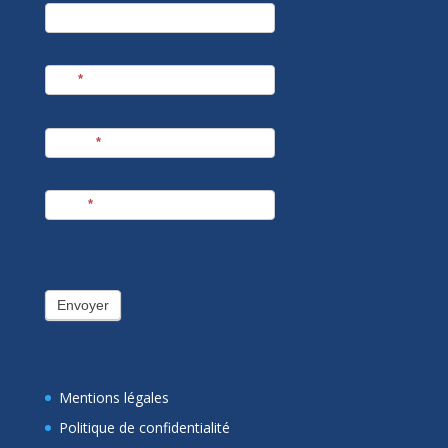
newsletter
Société
Nom
*
Prénom
*
E-mail
*
Envoyer
Mentions légales
Politique de confidentialité