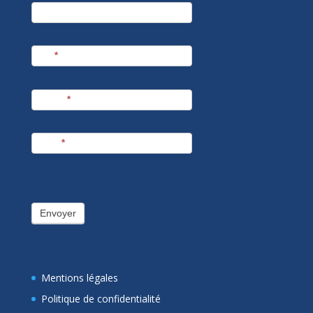
newsletter
Société
Nom
*
Prénom
*
E-mail
*
Envoyer
Mentions légales
Politique de confidentialité