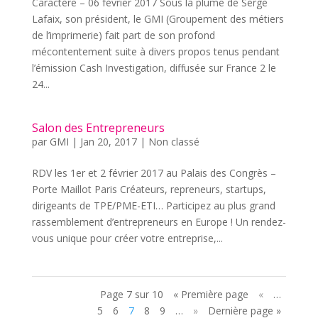
Caractère – 06 février 2017 Sous la plume de Serge
Lafaix, son président, le GMI (Groupement des métiers
de l’imprimerie) fait part de son profond
mécontentement suite à divers propos tenus pendant
l’émission Cash Investigation, diffusée sur France 2 le
24...
Salon des Entrepreneurs
par
GMI
|
Jan 20, 2017
|
Non classé
RDV les 1er et 2 février 2017 au Palais des Congrès –
Porte Maillot Paris Créateurs, repreneurs, startups,
dirigeants de TPE/PME-ETI… Participez au plus grand
rassemblement d’entrepreneurs en Europe ! Un rendez-
vous unique pour créer votre entreprise,...
Page 7 sur 10
« Première page
«
…
5
6
7
8
9
…
»
Dernière page »