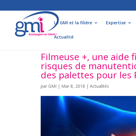
Le GMI et la filière
Expertise
Actualité
Filmeuse +, une aide f
risques de manutenti
des palettes pour les 
par
GMI
|
Mar 8, 2018
|
Actualités