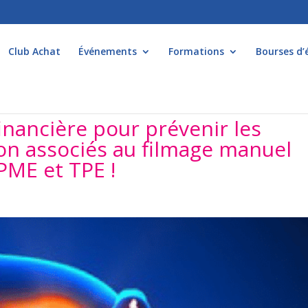
Club Achat
Événements
Formations
Bourses d’
inancière pour prévenir les
on associés au filmage manuel
PME et TPE !