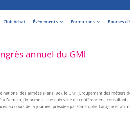
Club Achat
Événements
Formations
Bourses d’
congrès annuel du GMI
le national des armées (Paris, 8e), le GMI (Groupement des métiers d
lé « Demain, j’imprime ». Une quinzaine de conférenciers, consultants,
nces au cours de la journée, présidée par Christophe Lartigue et ani