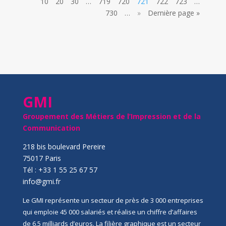
10
20
30
…
719
720
721
722
723
…
730
…
»
Dernière page »
GMI
Groupement des Métiers de l’Impression et de la
Communication
218 bis boulevard Pereire
75017 Paris
Tél : +33 1 55 25 67 57
info@gmi.fr
Le GMI représente un secteur de près de 3 000 entreprises
qui emploie 45 000 salariés et réalise un chiffre d’affaires
de 6,5 milliards d’euros. La filière graphique est un secteur