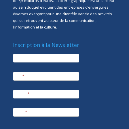
de 6,5 milliards d’euros. La filière graphique est un secteur
au sein duquel évoluent des entreprises d’envergures
diverses exerçant pour une clientèle variée des activités
qui se retrouvent au cœur de la communication,
l’information et la culture.
Inscription à la Newsletter
newsletter
Société
Nom
*
Prénom
*
E-mail
*