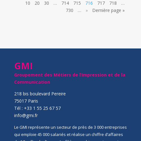
10
20
30
…
714
715
716
717
718
…
730
…
»
Dernière page »
GMI
Groupement des Métiers de l’Impression et de la
Communication
218 bis boulevard Pereire
75017 Paris
Tél : +33 1 55 25 67 57
info@gmi.fr
Le GMI représente un secteur de près de 3 000 entreprises
qui emploie 45 000 salariés et réalise un chiffre d’affaires