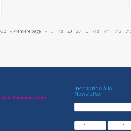
732
« Première page
«
…
10
20
30
…
710
711
712
71
Inscription à la
Newsletter
t de la Communication
newsletter
Société
Nom
*
Prénom
*