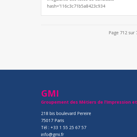
hash=’116c3c71b5a8423c934
Page 712 sur 
GMI
Groupement des Métiers de l’Impression e
218 bis boulevard Pereire
75017 Paris
Tél : +33 1 55 25 67 57
info@gmi.fr