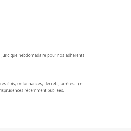
lle juridique hebdomadaire pour nos adhérents
ires (lois, ordonnances, décrets, arrêtés…) et
urisprudences récemment publiées.