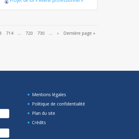
Projet de loi « Avenir professionnel »
3
714
…
720
730
…
»
Dernière page »
Mentions légales
Politique de confidentialité
Plan du site
Crédits