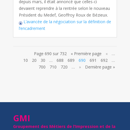
depuis mars, il était annoncé que celles-ci
devaient reprendre à la rentrée selon le nouveau
Président du Medef, Geoffroy Roux de Bézieux.
L’avancée de la négociation sur la définition de
l’encadrement
Page 690 sur 732
« Première page
«
…
10
20
30
…
688
689
690
691
692
…
700
710
720
…
»
Dernière page »
GMI
Groupement des Métiers de l’Impression et de la