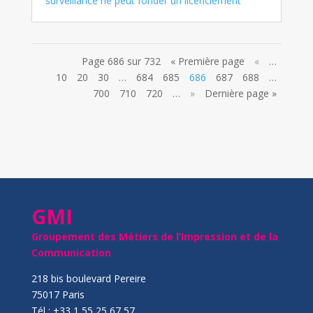
surveillance ne peut fonder un licenciement
Page 686 sur 732
« Première page
«
…
10
20
30
…
684
685
686
687
688
…
700
710
720
…
»
Dernière page »
GMI
Groupement des Métiers de l’Impression et de la
Communication
218 bis boulevard Pereire
75017 Paris
Tél : +33 1 55 25 67 57