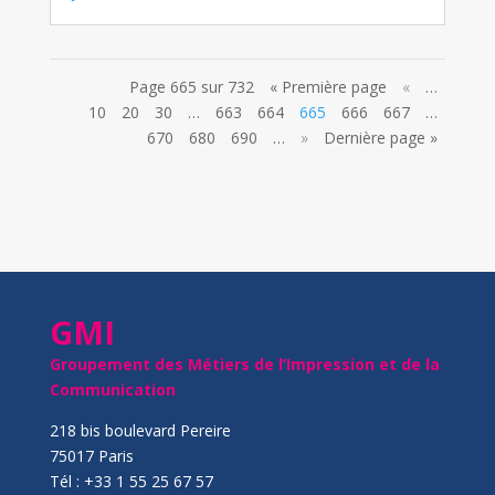
Page 665 sur 732
« Première page
«
…
10
20
30
…
663
664
665
666
667
…
670
680
690
…
»
Dernière page »
GMI
Groupement des Métiers de l’Impression et de la
Communication
218 bis boulevard Pereire
75017 Paris
Tél : +33 1 55 25 67 57