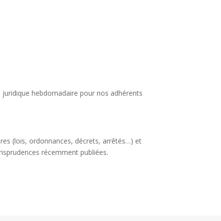
lle juridique hebdomadaire pour nos adhérents
ires (lois, ordonnances, décrets, arrêtés…) et
urisprudences récemment publiées.