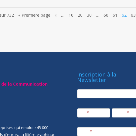
sur 732
« Première page
«
…
10
20
30
…
60
61
62
63
Inscription à la
Newsletter
t de la Communication
newsletter
Société
Nom
*
Prénom
*
eprises qui emploie 45 000
E-mail
*
rds d’euros. La filière graphique