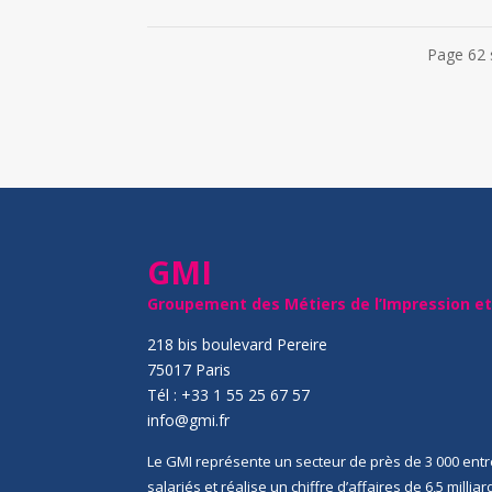
Page 62 
GMI
Groupement des Métiers de l’Impression e
218 bis boulevard Pereire
75017 Paris
Tél : +33 1 55 25 67 57
info@gmi.fr
Le GMI représente un secteur de près de 3 000 entr
salariés et réalise un chiffre d’affaires de 6,5 millia