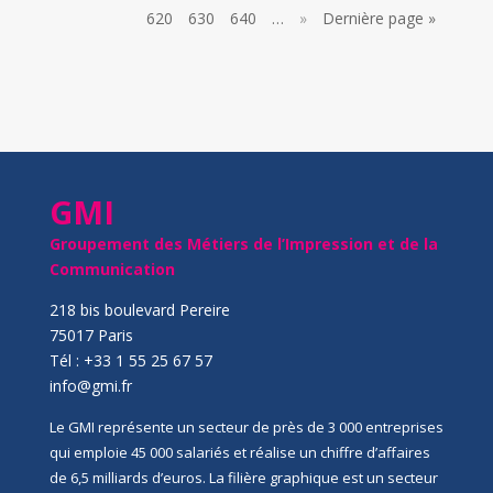
620
630
640
…
»
Dernière page »
GMI
Groupement des Métiers de l’Impression et de la
Communication
218 bis boulevard Pereire
75017 Paris
Tél : +33 1 55 25 67 57
info@gmi.fr
Le GMI représente un secteur de près de 3 000 entreprises
qui emploie 45 000 salariés et réalise un chiffre d’affaires
de 6,5 milliards d’euros. La filière graphique est un secteur