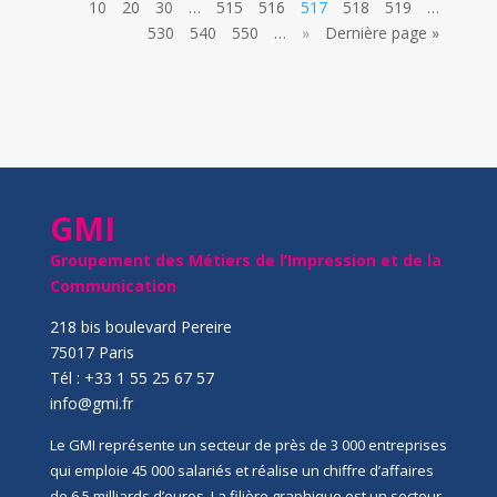
10
20
30
…
515
516
517
518
519
…
530
540
550
…
»
Dernière page »
GMI
Groupement des Métiers de l’Impression et de la
Communication
218 bis boulevard Pereire
75017 Paris
Tél : +33 1 55 25 67 57
info@gmi.fr
Le GMI représente un secteur de près de 3 000 entreprises
qui emploie 45 000 salariés et réalise un chiffre d’affaires
de 6,5 milliards d’euros. La filière graphique est un secteur