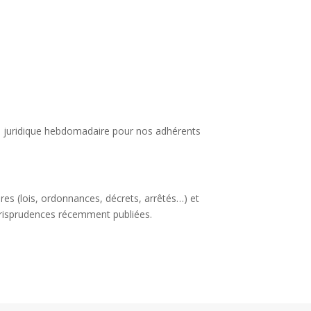
lle juridique hebdomadaire pour nos adhérents
ires (lois, ordonnances, décrets, arrêtés…) et
urisprudences récemment publiées.