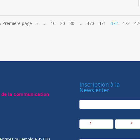
« Première page
«
…
10
20
30
…
470
471
472
473
47
Inscription à la
Newsletter
t de la Communication
newsletter
Société
Nom
*
Prénom
*
eprises qui emploie 45 000