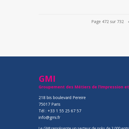
Page 472 sur 732
GMI
Groupement des Métiers de l’Impression e
218 bis boulevard Pereire
75017 Paris
Tél : +33 1 55 25 67 57
info@gmi.fr
Le GMI représente un secteur de près de 3 000 entr