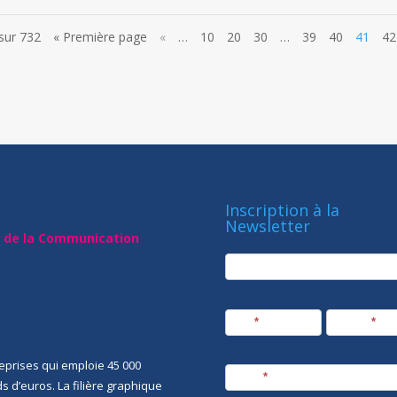
sur 732
« Première page
«
…
10
20
30
…
39
40
41
42
Inscription à la
Newsletter
t de la Communication
newsletter
Société
Nom
*
Prénom
*
eprises qui emploie 45 000
E-mail
*
rds d’euros. La filière graphique