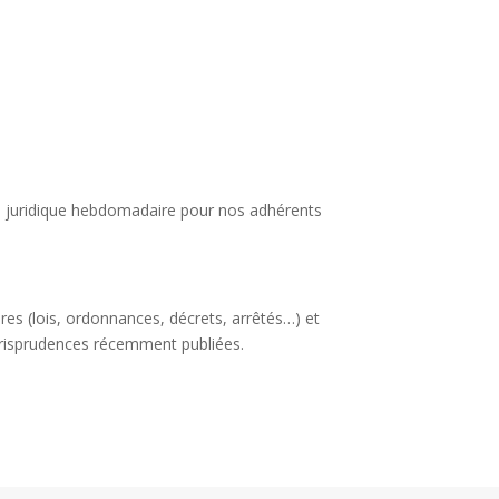
lle juridique hebdomadaire pour nos adhérents
ires (lois, ordonnances, décrets, arrêtés…) et
urisprudences récemment publiées.