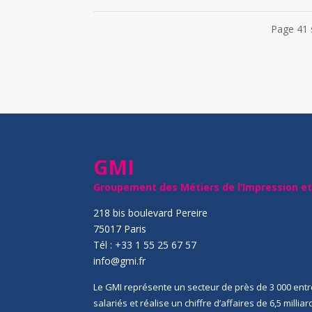
Page 41 
GMI
Groupement des Métiers de l’Impression e
218 bis boulevard Pereire
75017 Paris
Tél : +33 1 55 25 67 57
info@gmi.fr
Le GMI représente un secteur de près de 3 000 entr
salariés et réalise un chiffre d’affaires de 6,5 millia