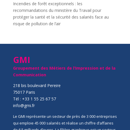
Incendies de forêt exceptionnels : les
recommandations du ministère du Travail pour
protéger la santé et la sécurité des salariés face au
risque de pollution de l’air
GMI
Groupement des Métiers de l’Impression et de la
Communication
218 bis boulevard Pereire
75017 Paris
Tél : +33 1 55 25 67 57
info@gmi.fr
Le GMI représente un secteur de près de 3 000 entreprises
qui emploie 45 000 salariés et réalise un chiffre d’affaires
de 6,5 milliards d’euros. La filière graphique est un secteur