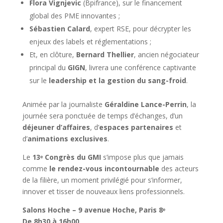
Flora Vignjevic
(Bpifrance), sur le financement
global des PME innovantes ;
Sébastien Calard
, expert RSE, pour décrypter les
enjeux des labels et réglementations ;
Et, en clôture,
Bernard Thellier
, ancien négociateur
principal du
GIGN
, livrera une conférence captivante
sur le
leadership et la gestion du sang-froid
.
Animée par la journaliste
Géraldine Lance-Perrin
, la
journée sera ponctuée de temps d’échanges, d’un
déjeuner d’affaires
, d’
espaces partenaires
et
d’
animations exclusives
.
Le
13
ᵉ
Congr
è
s du GMI
s’impose plus que jamais
comme
le rendez-vous incontournable
des acteurs
de la filière, un moment privilégié pour s’informer,
innover et tisser de nouveaux liens professionnels.
Salons Hoche – 9 avenue Hoche, Paris 8
ᵉ
De 8h30 à 16h00